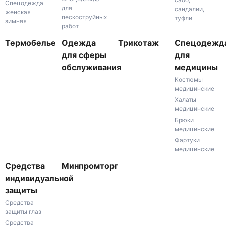
Спецодежда
для
сандалии,
женская
пескоструйных
туфли
зимняя
работ
Термобелье
Одежда
Трикотаж
Спецодежд
для сферы
для
обслуживания
медицины
Костюмы
медицинские
Халаты
медицинские
Брюки
медицинские
Фартуки
медицинские
Средства
Минпромторг
индивидуальной
защиты
Средства
защиты глаз
Средства