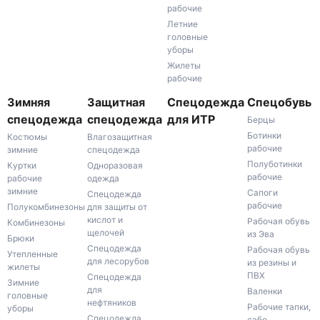
рабочие
Летние
головные
уборы
Жилеты
рабочие
Зимняя
Защитная
Спецодежда
Спецобувь
спецодежда
спецодежда
для ИТР
Берцы
Ботинки
Костюмы
Влагозащитная
рабочие
зимние
спецодежда
Полуботинки
Куртки
Одноразовая
рабочие
рабочие
одежда
зимние
Сапоги
Спецодежда
рабочие
Полукомбинезоны
для защиты от
кислот и
Рабочая обувь
Комбинезоны
щелочей
из Эва
Брюки
Спецодежда
Рабочая обувь
Утепленные
для лесорубов
из резины и
жилеты
ПВХ
Спецодежда
Зимние
для
Валенки
головные
нефтяников
Рабочие тапки,
уборы
Спецодежда
сабо,