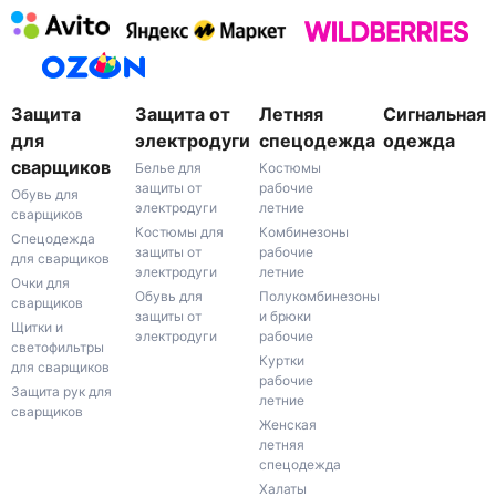
Защита
Защита от
Летняя
Сигнальная
для
электродуги
спецодежда
одежда
сварщиков
Белье для
Костюмы
защиты от
рабочие
Обувь для
электродуги
летние
сварщиков
Костюмы для
Комбинезоны
Спецодежда
защиты от
рабочие
для сварщиков
электродуги
летние
Очки для
Обувь для
Полукомбинезоны
сварщиков
защиты от
и брюки
Щитки и
электродуги
рабочие
светофильтры
Куртки
для сварщиков
рабочие
Защита рук для
летние
сварщиков
Женская
летняя
спецодежда
Халаты