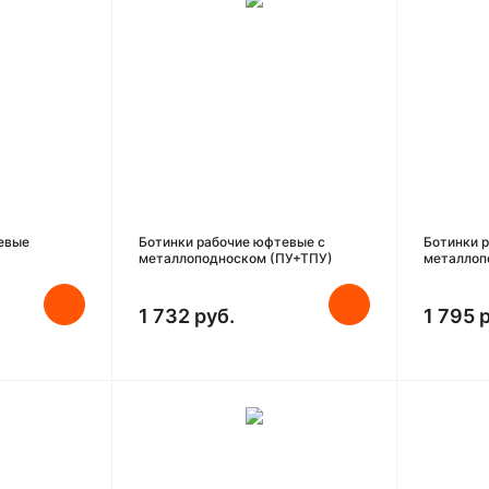
евые
Ботинки рабочие юфтевые с
Ботинки 
металлоподноском (ПУ+ТПУ)
металлоп
1 732 руб.
1 795 