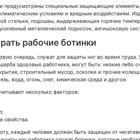
и предусмотрены специальные защищающие элементы, 
климатическим условиям и вредным воздействиям. Из
ой стельки, подошвы, выдерживающие горячие темпер
усиленный металлический подносок, антишоковую сист
рать рабочие ботинки
ервую очередь, служат для защиты ног во время труда
щерба здоровью работника, могут быть: низкие либо о
крытие, строительный мусор, осколки и прочие колющ
язь, вода, огонь, снег, химическая среда и другое.
читывают несколько факторов:
л;
е свойства.
оту, каждый человек должен быть защищен от негатив
защиты ног работника служат ботинки, которые необх