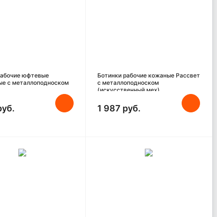
рабочие юфтевые
Ботинки рабочие кожаные Рассвет
ые с металлоподноском
с металлоподноском
(искусственный мех)
руб.
1 987 руб.