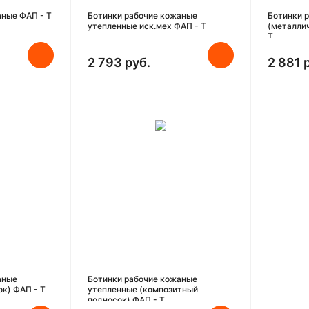
аные ФАП - Т
Ботинки рабочие кожаные
Ботинки 
утепленные иск.мех ФАП - Т
(металли
Т
2 793 руб.
2 881 
аные
Ботинки рабочие кожаные
к) ФАП - Т
утепленные (композитный
подносок) ФАП - Т