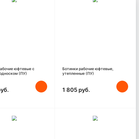
рабочие юфтевые с
Ботинки рабочие юфтевые,
односком (ПУ)
утепленные (ПУ)
руб.
1 805 руб.