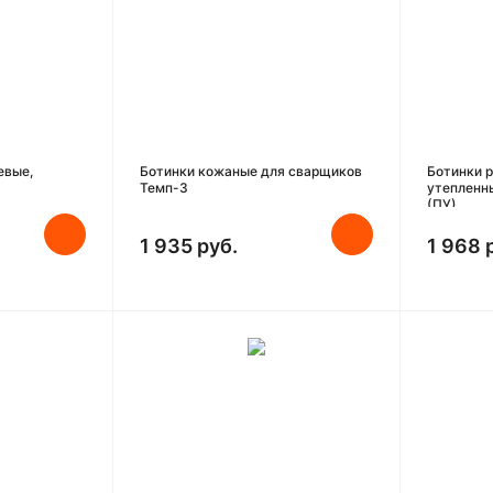
евые,
Ботинки кожаные для сварщиков
Ботинки 
Темп-3
утепленн
(ПУ)
1 935 руб.
1 968 