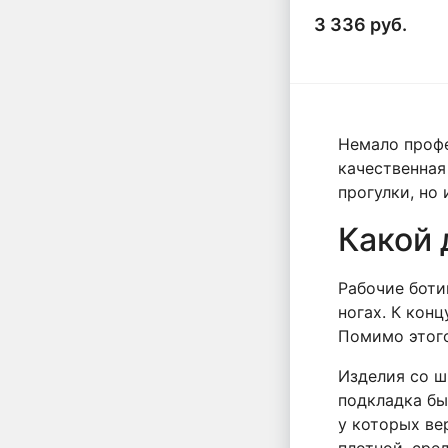
3 336 руб.
Немало профе
качественная
прогулки, но
Какой 
Рабочие боти
ногах. К кон
Помимо этого
Изделия со ш
подкладка бы
у которых ве
плотной, сре